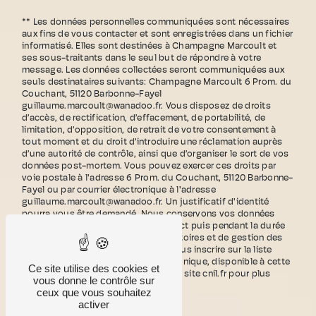
** Les données personnelles communiquées sont nécessaires
aux fins de vous contacter et sont enregistrées dans un fichier
informatisé. Elles sont destinées à Champagne Marcoult et
ses sous-traitants dans le seul but de répondre à votre
message. Les données collectées seront communiquées aux
seuls destinataires suivants: Champagne Marcoult 6 Prom. du
Couchant, 51120 Barbonne-Fayel
guillaume.marcoult@wanadoo.fr. Vous disposez de droits
d’accès, de rectification, d’effacement, de portabilité, de
limitation, d’opposition, de retrait de votre consentement à
tout moment et du droit d’introduire une réclamation auprès
d’une autorité de contrôle, ainsi que d’organiser le sort de vos
données post-mortem. Vous pouvez exercer ces droits par
voie postale à l'adresse 6 Prom. du Couchant, 51120 Barbonne-
Fayel ou par courrier électronique à l'adresse
guillaume.marcoult@wanadoo.fr. Un justificatif d'identité
pourra vous être demandé. Nous conservons vos données
pendant la période de prise de contact puis pendant la durée
de prescription légale aux fins probatoires et de gestion des
contentieux. Vous avez le droit de vous inscrire sur la liste
d'opposition au démarchage téléphonique, disponible à cette
Ce site utilise des cookies et
adresse:
Bloctel.gouv.fr
. Consultez le site cnil.fr pour plus
vous donne le contrôle sur
d’informations sur vos droits.
ceux que vous souhaitez
activer