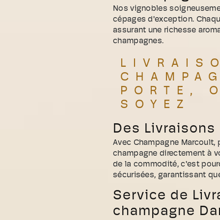
Nos vignobles soigneusemen
cépages d'exception. Chaque
assurant une richesse aroma
champagnes.
LIVRAIS
CHAMPAG
PORTE, 
SOYEZ
Des Livraisons
Avec Champagne Marcoult, pro
champagne directement à vo
de la commodité, c'est pour
sécurisées, garantissant que
Service de Livr
champagne Dans