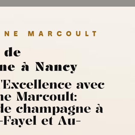
GNE MARCOULT
 de
ne à Nancy
'Excellence avec
e Marcoult:
 de champagne à
Fayel et Au-