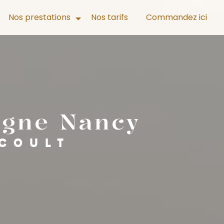
Nos prestations
Nos tarifs
Commandez ici
agne Nancy
COULT