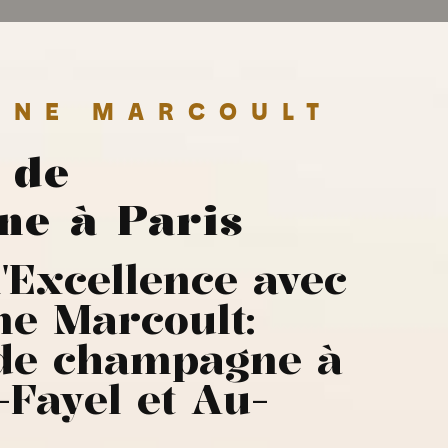
GNE MARCOULT
 de
e à Paris
'Excellence avec
e Marcoult:
 de champagne à
Fayel et Au-