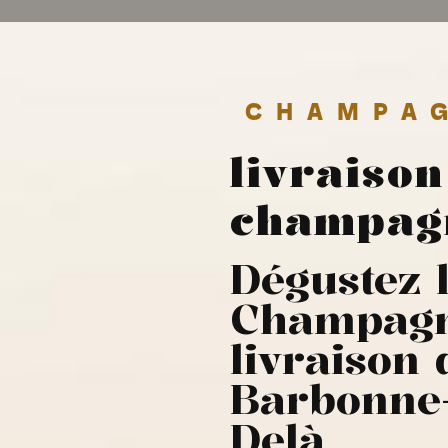
CHAMPA
livraison
champagn
Dégustez l
Champagn
livraison
Barbonne-
Delà