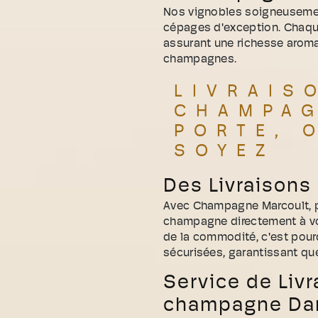
Nos vignobles soigneusemen
cépages d'exception. Chaque
assurant une richesse aroma
champagnes.
LIVRAIS
CHAMPAG
PORTE, 
SOYEZ
Des Livraisons
Avec Champagne Marcoult, pro
champagne directement à vo
de la commodité, c'est pour
sécurisées, garantissant que
Service de Livr
champagne Dans