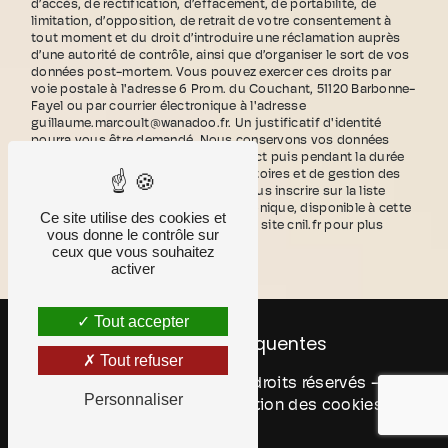
d’accès, de rectification, d’effacement, de portabilité, de
limitation, d’opposition, de retrait de votre consentement à
tout moment et du droit d’introduire une réclamation auprès
d’une autorité de contrôle, ainsi que d’organiser le sort de vos
données post-mortem. Vous pouvez exercer ces droits par
voie postale à l'adresse 6 Prom. du Couchant, 51120 Barbonne-
Fayel ou par courrier électronique à l'adresse
guillaume.marcoult@wanadoo.fr. Un justificatif d'identité
pourra vous être demandé. Nous conservons vos données
pendant la période de prise de contact puis pendant la durée
de prescription légale aux fins probatoires et de gestion des
contentieux. Vous avez le droit de vous inscrire sur la liste
d'opposition au démarchage téléphonique, disponible à cette
Ce site utilise des cookies et
adresse:
Bloctel.gouv.fr
. Consultez le site cnil.fr pour plus
vous donne le contrôle sur
d’informations sur vos droits.
ceux que vous souhaitez
activer
Tout accepter
Recherches fréquentes
Tout refuser
©
Vistalid
- 2026 - Tous droits réservés -
Personnaliser
Mentions légales
-
Gestion des cookies