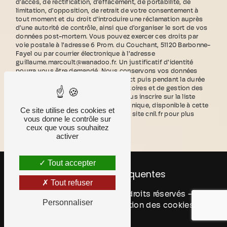
d’accès, de rectification, d’effacement, de portabilité, de
limitation, d’opposition, de retrait de votre consentement à
tout moment et du droit d’introduire une réclamation auprès
d’une autorité de contrôle, ainsi que d’organiser le sort de vos
données post-mortem. Vous pouvez exercer ces droits par
voie postale à l'adresse 6 Prom. du Couchant, 51120 Barbonne-
Fayel ou par courrier électronique à l'adresse
guillaume.marcoult@wanadoo.fr. Un justificatif d'identité
pourra vous être demandé. Nous conservons vos données
pendant la période de prise de contact puis pendant la durée
de prescription légale aux fins probatoires et de gestion des
contentieux. Vous avez le droit de vous inscrire sur la liste
d'opposition au démarchage téléphonique, disponible à cette
Ce site utilise des cookies et
adresse:
Bloctel.gouv.fr
. Consultez le site cnil.fr pour plus
vous donne le contrôle sur
d’informations sur vos droits.
ceux que vous souhaitez
activer
Tout accepter
Recherches fréquentes
Tout refuser
©
Vistalid
- 2026 - Tous droits réservés -
Personnaliser
Mentions légales
-
Gestion des cookies