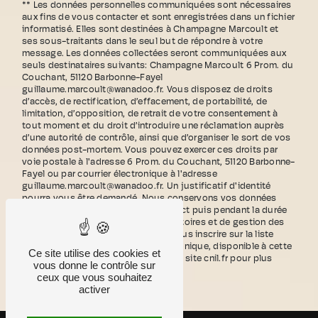
** Les données personnelles communiquées sont nécessaires
aux fins de vous contacter et sont enregistrées dans un fichier
informatisé. Elles sont destinées à Champagne Marcoult et
ses sous-traitants dans le seul but de répondre à votre
message. Les données collectées seront communiquées aux
seuls destinataires suivants: Champagne Marcoult 6 Prom. du
Couchant, 51120 Barbonne-Fayel
guillaume.marcoult@wanadoo.fr. Vous disposez de droits
d’accès, de rectification, d’effacement, de portabilité, de
limitation, d’opposition, de retrait de votre consentement à
tout moment et du droit d’introduire une réclamation auprès
d’une autorité de contrôle, ainsi que d’organiser le sort de vos
données post-mortem. Vous pouvez exercer ces droits par
voie postale à l'adresse 6 Prom. du Couchant, 51120 Barbonne-
Fayel ou par courrier électronique à l'adresse
guillaume.marcoult@wanadoo.fr. Un justificatif d'identité
pourra vous être demandé. Nous conservons vos données
pendant la période de prise de contact puis pendant la durée
de prescription légale aux fins probatoires et de gestion des
contentieux. Vous avez le droit de vous inscrire sur la liste
d'opposition au démarchage téléphonique, disponible à cette
Ce site utilise des cookies et
adresse:
Bloctel.gouv.fr
. Consultez le site cnil.fr pour plus
vous donne le contrôle sur
d’informations sur vos droits.
ceux que vous souhaitez
activer