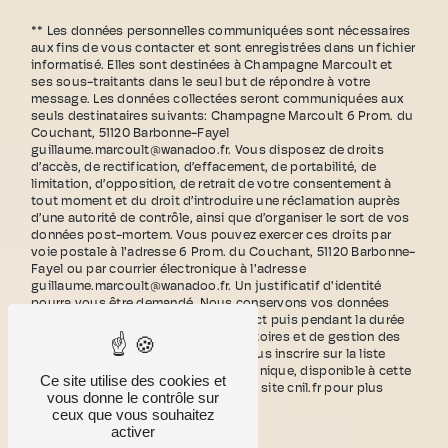
** Les données personnelles communiquées sont nécessaires
aux fins de vous contacter et sont enregistrées dans un fichier
informatisé. Elles sont destinées à Champagne Marcoult et
ses sous-traitants dans le seul but de répondre à votre
message. Les données collectées seront communiquées aux
seuls destinataires suivants: Champagne Marcoult 6 Prom. du
Couchant, 51120 Barbonne-Fayel
guillaume.marcoult@wanadoo.fr. Vous disposez de droits
d’accès, de rectification, d’effacement, de portabilité, de
limitation, d’opposition, de retrait de votre consentement à
tout moment et du droit d’introduire une réclamation auprès
d’une autorité de contrôle, ainsi que d’organiser le sort de vos
données post-mortem. Vous pouvez exercer ces droits par
voie postale à l'adresse 6 Prom. du Couchant, 51120 Barbonne-
Fayel ou par courrier électronique à l'adresse
guillaume.marcoult@wanadoo.fr. Un justificatif d'identité
pourra vous être demandé. Nous conservons vos données
pendant la période de prise de contact puis pendant la durée
de prescription légale aux fins probatoires et de gestion des
contentieux. Vous avez le droit de vous inscrire sur la liste
d'opposition au démarchage téléphonique, disponible à cette
Ce site utilise des cookies et
adresse:
Bloctel.gouv.fr
. Consultez le site cnil.fr pour plus
vous donne le contrôle sur
d’informations sur vos droits.
ceux que vous souhaitez
activer